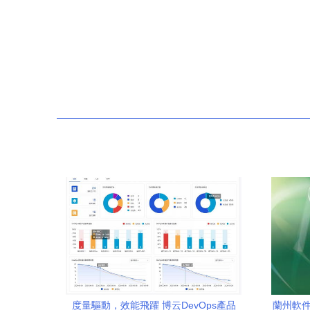
度量驅動，效能飛躍 博云DevOps產品
蘭州軟件