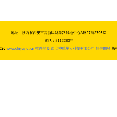
為旅游產品經理
地址：陜西省西安市高新區錦業路綠地中心A座27層2705室
電話：8112283**
2026
www.chiyuyiqi.cn
軟件開發
西安神航星云科技有限公司
軟件開發
版