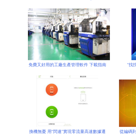
V3.3版本正式發布
免費又好用的工廠生產管理軟件 下載指南
“找
與選擇策略
換機無憂 用“閃連”實現零流量高速數據遷
從編碼到